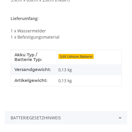
Lieferumfang:
1 x Wassermelder
1 x Befestigungsmaterial
Akku Typ /
Produkteigenschaft
Wert
3,6V Lithium Batterie
Batterie Typ:
Versandgewicht:
0,13 kg
Artikelgewicht:
0,13
kg
BATTERIEGESETZHINWEIS