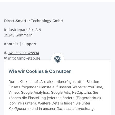
Direct-Smarter Technology GmbH
Industriepark Str. A-9
39245 Gommern
Kontakt | Support
✆
+49 39200 628894
✉
info@smoketab.de
Technische Hilfe und Anleitungen:
Wie wir Cookies & Co nutzen
🔧
https://support.smoketab.de
Durch Klicken auf „Alle akzeptieren“ gestatten Sie den
Informationen
Einsatz folgender Dienste auf unserer Website: YouTube,
Vimeo, Google Analytics, Google Ads, ReCaptcha. Sie
können die Einstellung jederzeit ändern (Fingerabdruck-
Icon links unten). Weitere Details finden Sie unter
Konfigurieren
und in unserer
Datenschutzerklärung
.