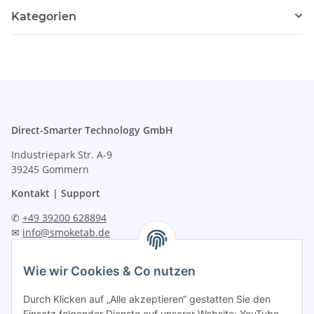
Kategorien
Direct-Smarter Technology GmbH
Industriepark Str. A-9
39245 Gommern
Kontakt | Support
✆
+49 39200 628894
✉
info@smoketab.de
Technische Hilfe und Anleitungen:
Wie wir Cookies & Co nutzen
🔧
https://support.smoketab.de
Informationen
Durch Klicken auf „Alle akzeptieren“ gestatten Sie den
Einsatz folgender Dienste auf unserer Website: YouTube,