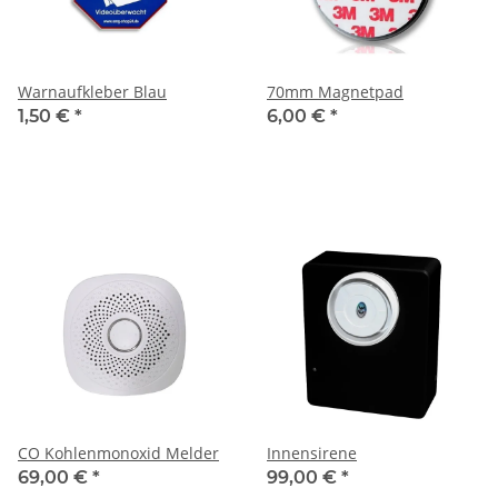
Warnaufkleber Blau
70mm Magnetpad
1,50 €
*
6,00 €
*
CO Kohlenmonoxid Melder
Innensirene
69,00 €
*
99,00 €
*